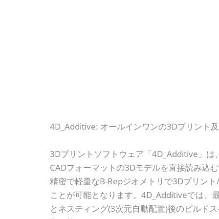
内
容
を
ス
キ
ッ
プ
4D_Additive: オールインワンの3Dプリ
3Dプリントソフトウェア「4D_Additive
CADフォーマットの3Dモデルを直接読み込
精密で軽量なB-Repジオメトリで3Dプリン
ことが可能となります。4D_Additiveでは
とネスティング(3次元自動配置)後のビルドスペ