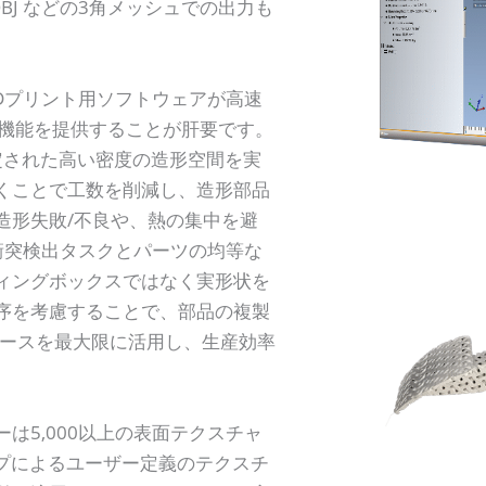
OBJ などの3角メッシュでの出力も
Dプリント用ソフトウェアが高速
グ)機能を提供することが肝要です。
め設定された高い密度の造形空間を実
くことで工数を削減し、造形部品
造形失敗/不良や、熱の集中を避
衝突検出タスクとパーツの均等な
ィングボックスではなく実形状を
序を考慮することで、部品の複製
ペースを最大限に活用し、生産効率
は5,000以上の表面テクスチャ
ットマップによるユーザー定義のテクスチ