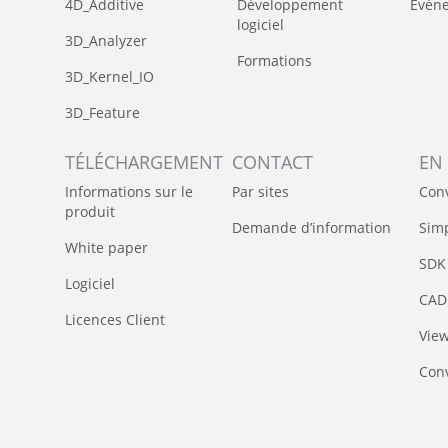
4D_Additive
Développement
Évén
logiciel
3D_Analyzer
Formations
3D_Kernel_IO
3D_Feature
TÉLÉCHARGEMENT
CONTACT
EN
Informations sur le
Par sites
Con
produit
Demande d’information
Simp
White paper
SDK
Logiciel
CAD 
Licences Client
Vie
Conv