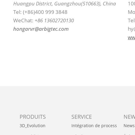
Huangpu District, Guangzhou(510663), China
100
Tel: (+86)400 999 3848
Mo
WeChat:
+86 13602720130
Te
hongarvr@arbigtec.com
hy
ww
PRODUITS
SERVICE
NE
3D_Evolution
Intégration de process
News