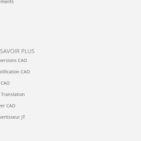
ements
 SAVOIR PLUS
versions CAO
lification CAO
 CAO
Translation
wer CAO
ertisseur JT