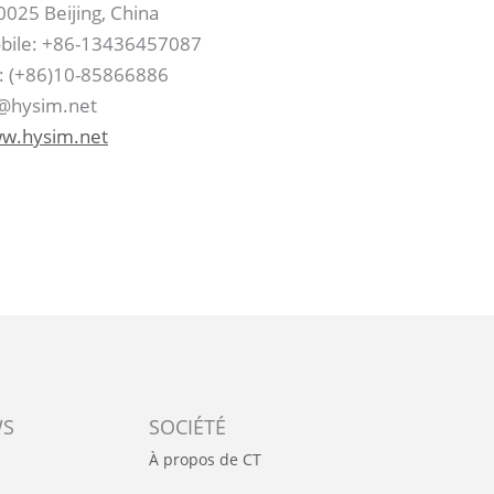
025 Beijing, China
bile: +86-13436457087
l: (+86)10-85866886
@hysim.net
w.hysim.net
WS
SOCIÉTÉ
À propos de CT