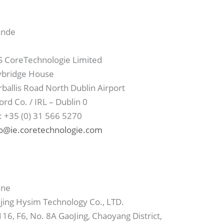
ande
S CoreTechnologie Limited
ybridge House
ballis Road North Dublin Airport
rd Co. / IRL – Dublin 0
: +35 (0) 31 566 5270
fo@ie.coretechnologie.com
ine
jing Hysim Technology Co., LTD.
16, F6, No. 8A GaoJing, Chaoyang District,