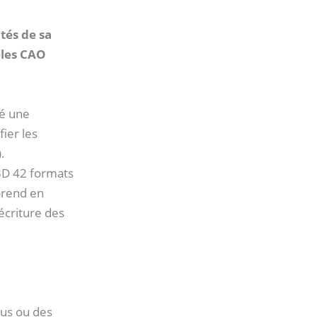
tés de sa
èles CAO
té une
fier les
.
 3D 42 formats
prend en
’écriture des
ous ou des