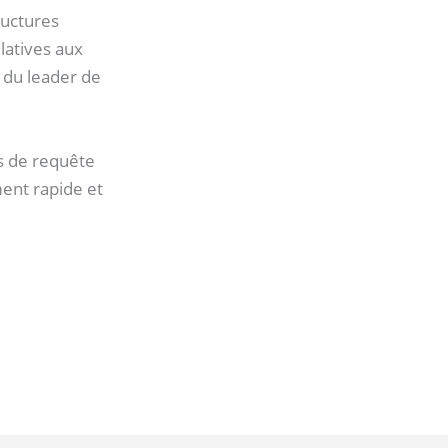
ructures
latives aux
 du leader de
s de requête
ment rapide et