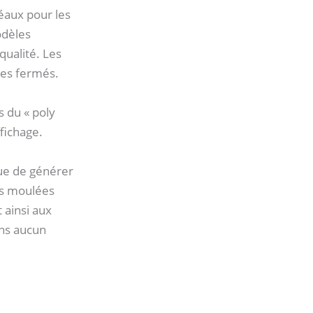
éaux pour les
dèles
ualité. Les
des fermés.
s du « poly
fichage.
que de générer
es moulées
ainsi aux
ans aucun