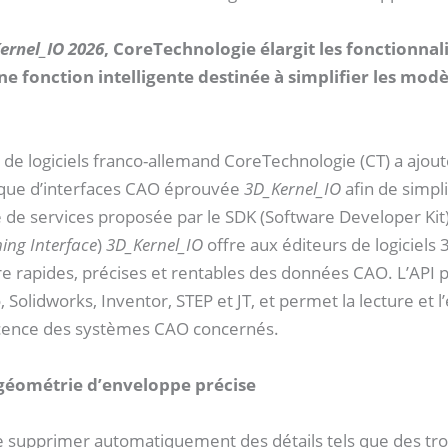
ernel_IO 2026
, CoreTechnologie élargit les fonctionnali
ne fonction intelligente destinée à simplifier les mod
de logiciels franco-allemand CoreTechnologie (CT) a ajou
thèque d’interfaces CAO éprouvée
3D_Kernel_IO
afin de simpli
e services proposée par le SDK (Software Developer Kit)
ing Interface
)
3D_Kernel_IO
offre aux éditeurs de logiciels
re rapides, précises et rentables des données CAO. L’API 
 Solidworks, Inventor, STEP et JT, et permet la lecture et l
licence des systèmes CAO concernés.
 géométrie d’enveloppe précise
de supprimer automatiquement des détails tels que des tr