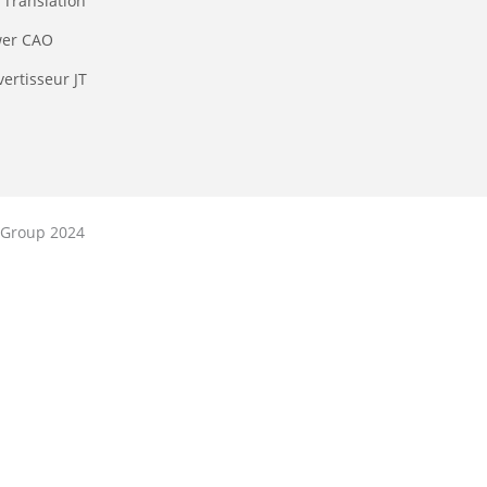
Translation
wer CAO
ertisseur JT
 Group 2024