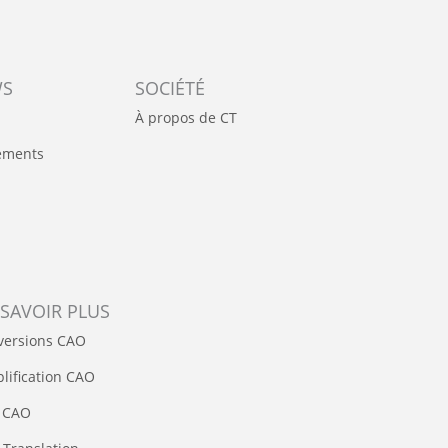
WS
SOCIÉTÉ
À propos de CT
ements
 SAVOIR PLUS
versions CAO
lification CAO
 CAO