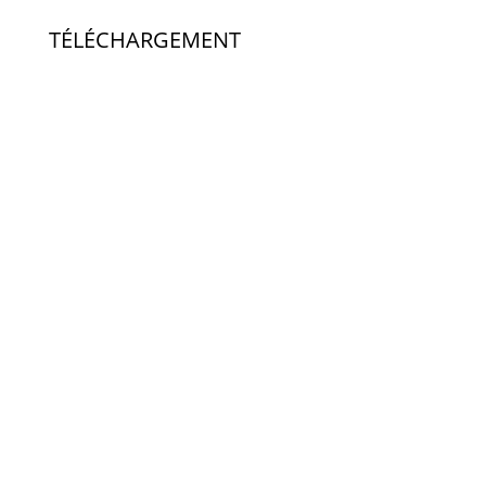
TÉLÉCHARGEMENT
Informations sur le produit
White paper
Logiciel
Licences Client